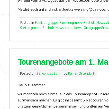
Wir sind vom 3.-9. August auf der Muttekopfhütte unter
Meldet euch unter christian.luetke-wenning@dav-bochol
Posted in
Familiengruppe
,
Familiengruppe Bocholt Newslet
Klettergruppe Bocholt Newsletter
,
News
,
OrtsgruppeGron
Tourenangebote am 1. Ma
Posted on
28. April 2025
by
Rainer Ostendorf
Hallo zusammen,
wir möchten noch einmal auf das Tourenangebot unser
aufmerksam machen. Es gibt insgesamt 3 Radtouren von k
uns zum gemütlichen Beisammensein und Grillen am Vere