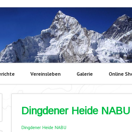
richte
Vereinsleben
Galerie
Online Sh
Dingdener Heide NABU
Dingdener Heide NABU