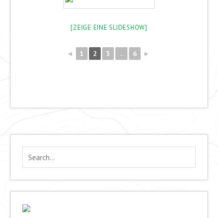
[ZEIGE EINE SLIDESHOW]
◄
1
2
3
...
6
►